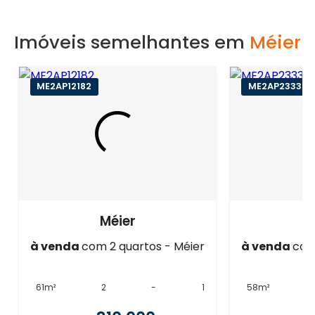
Imóveis semelhantes em
Méier
ME2AP12182
ME2AP23332
Méier
à venda
com 2 quartos - Méier
à venda
com
61m²
2
-
1
58m²