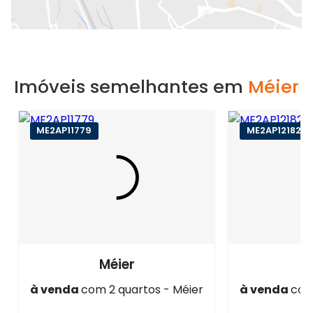
Imóveis semelhantes em
Méier
ME2AP11779
ME2AP12182
Méier
à venda
com 2 quartos - Méier
à venda
com