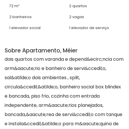
72 m²
2 quartos
2 banheiros
2 vagas
1 elevador social
1 elevador de serviço
Sobre Apartamento, Méier
dois quartos com varanda e depend&ecirc;ncia com
arm&aacute;rio e banheiro de servi&ccedil;o,
sal&atilde;o dois ambientes , split,
circula&ccedil;&atilde;o, banheiro social box blindex
e bancada, piso frio, cozinha com entrada
independente, arm&aacute;rios planejados,
bancada,&aacute;rea de servi&ccedil;o com tanque
e instala&ccedil;&atilde;o para m&aacute;quina de