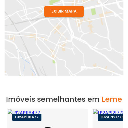
EXIBIR MAPA
Imóveis semelhantes em
Leme
LB2AP116477
LB2AP121778