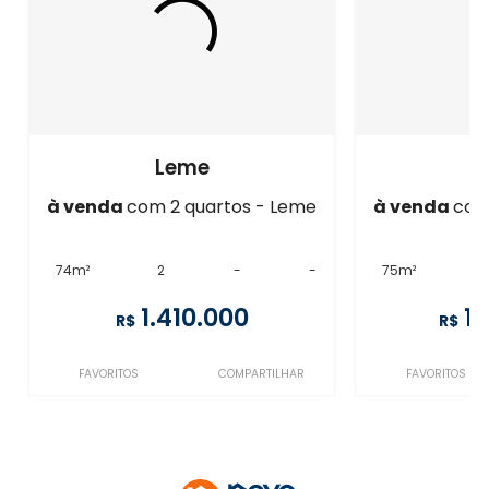
Leme
à venda
com 2 quartos - Leme
à venda
com
74m²
2
-
-
75m²
1.410.000
1
R$
R$
FAVORITOS
COMPARTILHAR
FAVORITOS