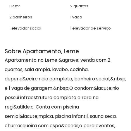
82 m²
2 quartos
2 banheiros
1 vaga
1 elevador social
1 elevador de serviço
Sobre Apartamento, Leme
Apartamento no Leme &agrave; venda com 2
quartos, sala ampla, lavabo, cozinha,
depend&ecirc;ncia completa, banheiro social,&nbsp;
e 1 vaga de garagem.&nbsp;O condom&iacute;nio
possui infraestrutura completa e rara na
regi&atilde;o. Conta com piscina
semiol&iacute;mpica, piscina infantil, sauna seca,
churrasqueira com espa&ccedil;o para eventos,