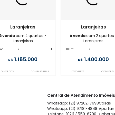
Imóveis semelhantes em
Lara
FL2AP65044
FL2AP84694
Laranjeiras
Lara