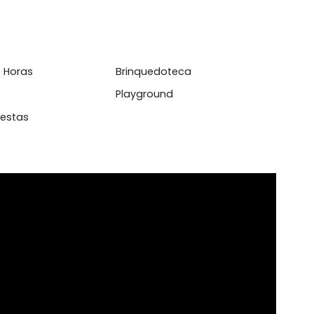
Condicionado
Área de Serviço
ário Embutido
Blindex
inha Azulejada Até o Teto
Cozinha Gourmet
sso 24 Horas
Brinquedoteca
vador
Playground
ão de Festas