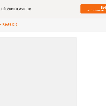
Imóveis à Venda
Avaliar
arto(s) - IP2AP91212