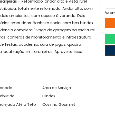
njeiras
 Laranjeiras – Reformado, andar alto e vista livre!
m distribuída, totalmente reformado. Andar alto, co
ampla em dois ambientes, com acesso à varanda. Dois
 armários embutidos. Banheiro social com box blinde
e dependência completa. 1 vaga de garagem na escritur
a 24 horas, câmeras de monitoramento e infraestrutura
salões de festas, academia, sala de jogos, quadra
. Ótima localização em Laranjeiras. Aproveite essa
l