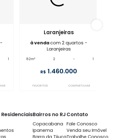
njeiras
FL2AP94056
njeiras
Laranjeiras