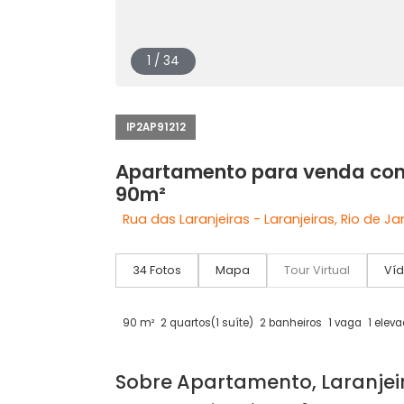
1 / 34
IP2AP91212
Apartamento para venda
90m²
Rua das Laranjeiras - Laranjeiras, Rio
34 Fotos
Mapa
Tour Virtual
90 m²
2 quartos
(1 suíte)
2 banheiros
1 vaga