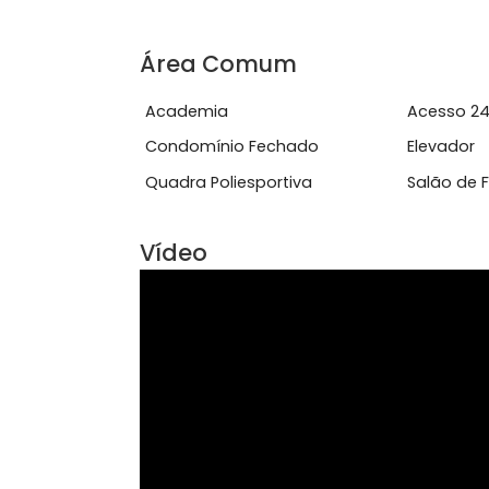
Aceita Animais
Ar 
Armário Cozinha
Arm
Churrasqueira
Coz
Ver mais
Área Comum
Academia
Ace
Condomínio Fechado
Ele
Quadra Poliesportiva
Sal
Vídeo