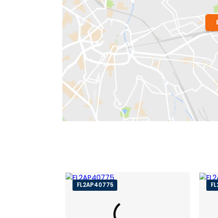
Bairro:
Laranjeiras
- Rio de Janeiro, R
Endereço: Rua das Laranjeiras