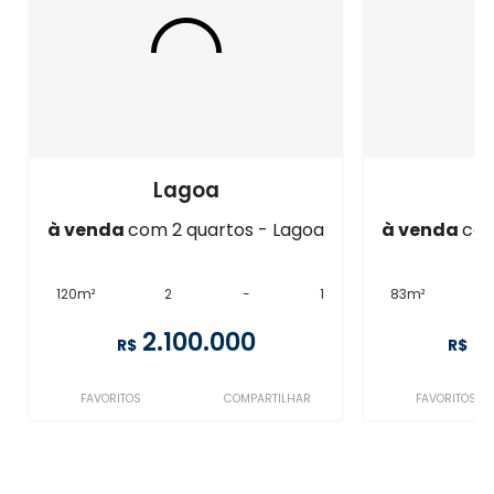
Lagoa
à venda
com 2 quartos - Lagoa
à venda
com
120m²
2
-
1
83m²
2.100.000
2
R$
R$
FAVORITOS
COMPARTILHAR
FAVORITOS