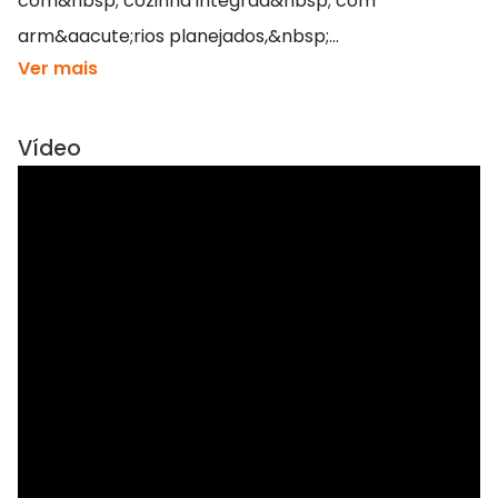
com&nbsp; cozinha integrda&nbsp; com
arm&aacute;rios planejados,&nbsp;...
Ver mais
Vídeo