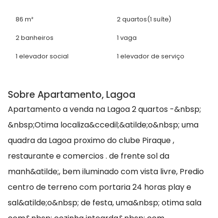
86 m²
2 quartos
(1 suíte)
2 banheiros
1 vaga
1 elevador social
1 elevador de serviço
Sobre Apartamento, Lagoa
Apartamento a venda na Lagoa 2 quartos -&nbsp;
&nbsp;Otima localiza&ccedil;&atilde;o&nbsp; uma
quadra da Lagoa proximo do clube Piraque ,
restaurante e comercios . de frente sol da
manh&atilde;, bem iluminado com vista livre, Predio
centro de terreno com portaria 24 horas play e
sal&atilde;o&nbsp; de festa, uma&nbsp; otima sala