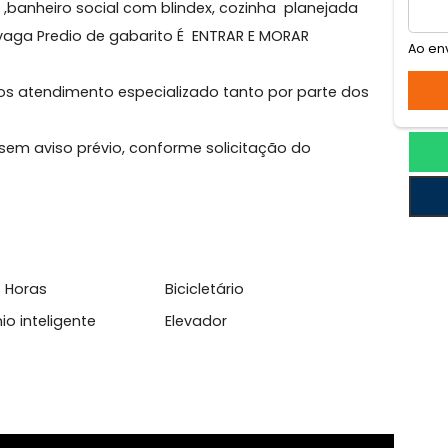
anema
tado em rua nobre de Ipanema . imóvel composto d
artos ,banheiro social com blindex, cozinha planejada
a 01 vaga Predio de gabarito É ENTRAR E MORAR
! Temos atendimento especializado tanto por parte d
.
dança sem aviso prévio, conforme solicitação do
sso 24 Horas
Bicicletário