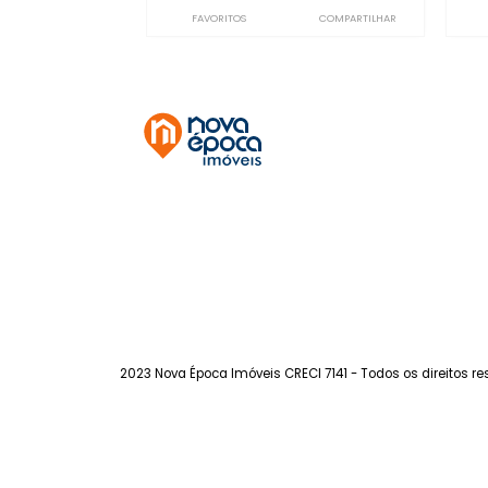
Ipanema
à venda
com 2 quartos -
Ipanema
60m²
2
-
-
1.550.000
R$
FAVORITOS
COMPARTILHAR