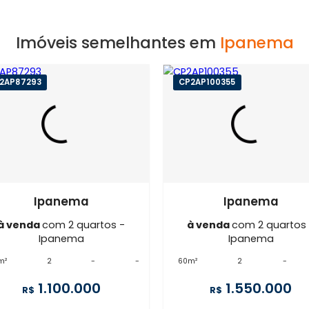
EXIBIR MAPA
Imóveis semelhantes em
Ip
LB2AP87293
CP2AP100355