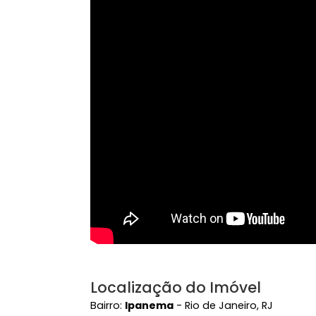
Condomínio Fechado
Con
Playground
Zel
Vídeo