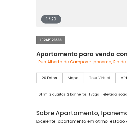
1 / 20
LB2AP123538
Apartamento para venda
Rua Alberto de Campos - Ipanema, Ri
20 Fotos
Mapa
Tour Virtual
61 m²
2 quartos
2 banheiros
1 vaga
1 elevad