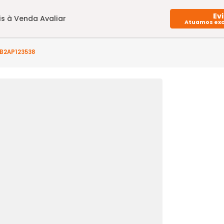
Imóveis à Venda
Avaliar
o(s) - LB2AP123538