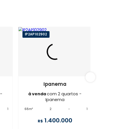
anema
IP2AP102902