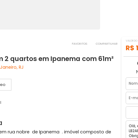
FAVORITOS
COMPART
 com 2 quartos em Ipanema com 61m
o de Janeiro, RJ
Vídeo
or social