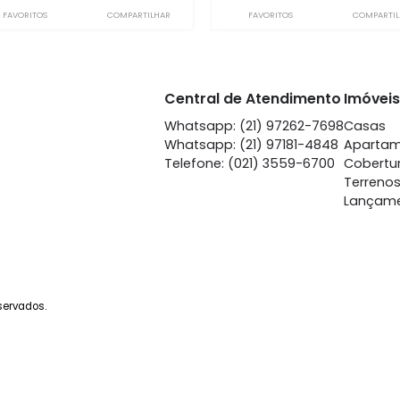
Ipanema
Ipa
à venda
com 2 quartos -
à venda
co
Ipanema
Ip
70m²
2
-
-
60m²
2
1.100.000
1.
R$
R$
FAVORITOS
COMPARTILHAR
FAVORITOS
Central de Atendime