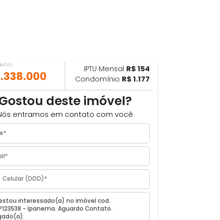
VALOR DO IMÓVEL
IPTU Mensal
R$ 154
ILHAR
R$ 1.338.000
Condomínio
R$ 1.177
²
Gostou deste imóvel?
Nós entramos em contato com você