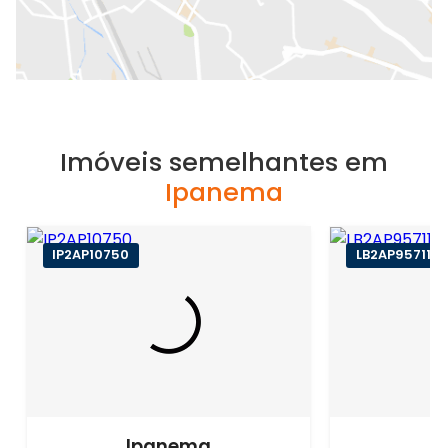
Imóveis semelhantes em
Ipanema
IP2AP10750
LB2AP95711
Ipanema
I