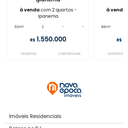
à venda
com 2 quartos -
à venda
Ipanema
I
60m²
2
-
-
86m²
1.550.000
1
R$
R$
FAVORITOS
COMPARTILHAR
FAVORITOS
Imóveis Residenciais