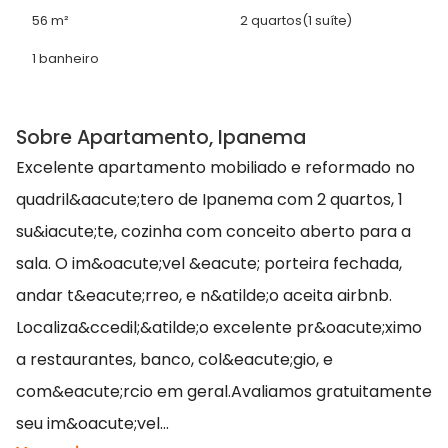
56 m²
2 quartos
(1 suíte)
1 banheiro
Sobre Apartamento, Ipanema
Excelente apartamento mobiliado e reformado no
quadril&aacute;tero de Ipanema com 2 quartos, 1
su&iacute;te, cozinha com conceito aberto para a
sala. O im&oacute;vel &eacute; porteira fechada,
andar t&eacute;rreo, e n&atilde;o aceita airbnb.
Localiza&ccedil;&atilde;o excelente pr&oacute;ximo
a restaurantes, banco, col&eacute;gio, e
com&eacute;rcio em geral.Avaliamos gratuitamente
seu im&oacute;vel...