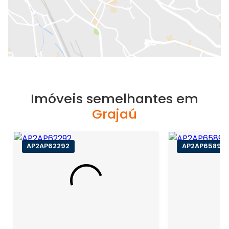
Imóveis semelhantes em
Grajaú
AP2AP62292
AP2AP65894