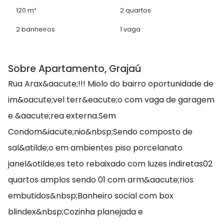
120 m²
2 quartos
2 banheiros
1 vaga
Sobre Apartamento, Grajaú
Rua Arax&aacute;!!! Miolo do bairro oportunidade de
im&oacute;vel terr&eacute;o com vaga de garagem
e &aacute;rea externa.Sem
Condom&iacute;nio&nbsp;Sendo composto de
sal&atilde;o em ambientes piso porcelanato
janel&otilde;es teto rebaixado com luzes indiretas02
quartos amplos sendo 01 com arm&aacute;rios
embutidos&nbsp;Banheiro social com box
blindex&nbsp;Cozinha planejada e