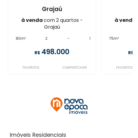
Grajaú
à venda
com 2 quartos -
à venda
Grajaú
80m²
2
-
1
75m²
498.000
R$
R$
FAVORITOS
COMPARTILHAR
FAVORITOS
Imóveis Residenciais