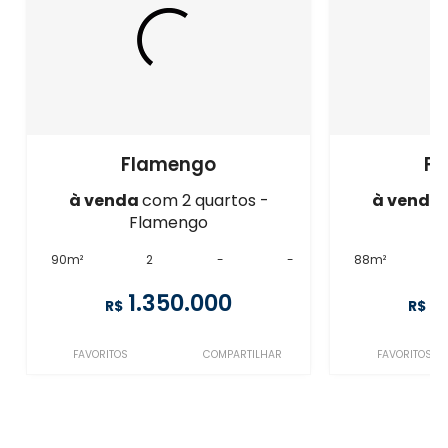
Flamengo
F
à venda
com 2 quartos -
à venda
Flamengo
F
90m²
2
-
-
88m²
1.350.000
1
R$
R$
FAVORITOS
COMPARTILHAR
FAVORITOS