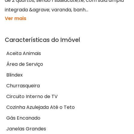
de 2 quartos, sendo 1 su&iacute;te, com sala ampla
integrada &agrave; varanda, banh...
Ver mais
Características do Imóvel
Aceita Animais
Área de Serviço
Blindex
Churrasqueira
Circuito Interno de TV
Cozinha Azulejada Até o Teto
Gás Encanado
Janelas Grandes