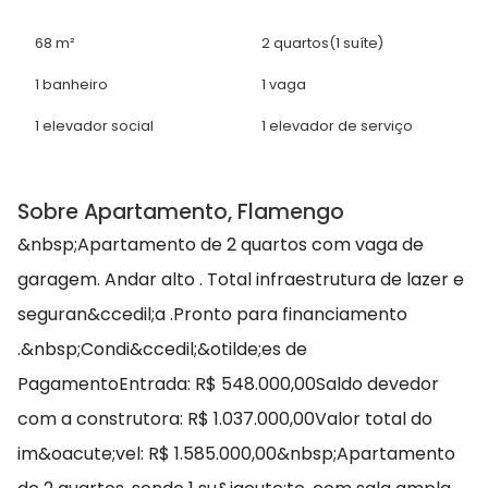
68 m²
2 quartos
(1 suíte)
1 banheiro
1 vaga
1 elevador social
1 elevador de serviço
Sobre Apartamento, Flamengo
&nbsp;Apartamento de 2 quartos com vaga de
garagem. Andar alto . Total infraestrutura de lazer e
seguran&ccedil;a .Pronto para financiamento
.&nbsp;Condi&ccedil;&otilde;es de
PagamentoEntrada: R$ 548.000,00Saldo devedor
com a construtora: R$ 1.037.000,00Valor total do
im&oacute;vel: R$ 1.585.000,00&nbsp;Apartamento