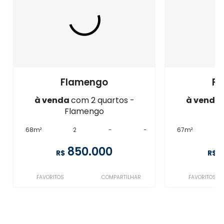
Flamengo
F
à venda
com 2 quartos -
à venda
Flamengo
F
68m²
2
-
-
67m²
850.000
R$
R$
FAVORITOS
COMPARTILHAR
FAVORITOS