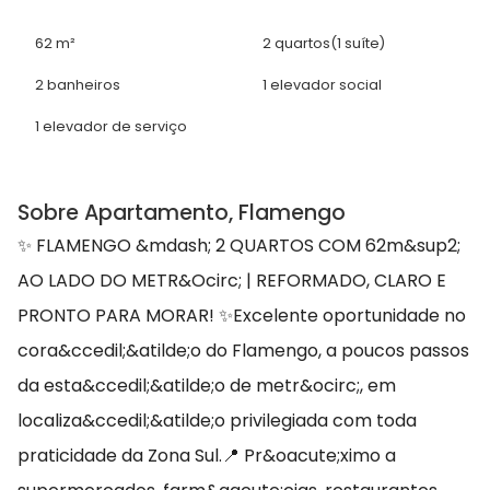
62 m²
2 quartos
(1 suíte)
2 banheiros
1 elevador social
1 elevador de serviço
Sobre Apartamento, Flamengo
✨ FLAMENGO &mdash; 2 QUARTOS COM 62m&sup2;
AO LADO DO METR&Ocirc; | REFORMADO, CLARO E
PRONTO PARA MORAR! ✨Excelente oportunidade no
cora&ccedil;&atilde;o do Flamengo, a poucos passos
da esta&ccedil;&atilde;o de metr&ocirc;, em
localiza&ccedil;&atilde;o privilegiada com toda
praticidade da Zona Sul.📍 Pr&oacute;ximo a