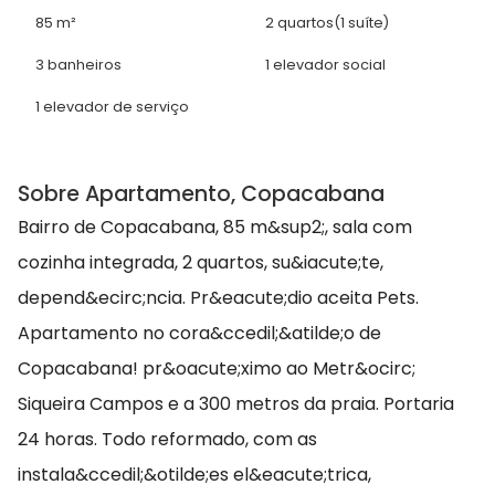
85 m²
2 quartos
(1 suíte)
3 banheiros
1 elevador social
1 elevador de serviço
Sobre Apartamento, Copacabana
Bairro de Copacabana, 85 m&sup2;, sala com
cozinha integrada, 2 quartos, su&iacute;te,
depend&ecirc;ncia. Pr&eacute;dio aceita Pets.
Apartamento no cora&ccedil;&atilde;o de
Copacabana! pr&oacute;ximo ao Metr&ocirc;
Siqueira Campos e a 300 metros da praia. Portaria
24 horas. Todo reformado, com as
instala&ccedil;&otilde;es el&eacute;trica,