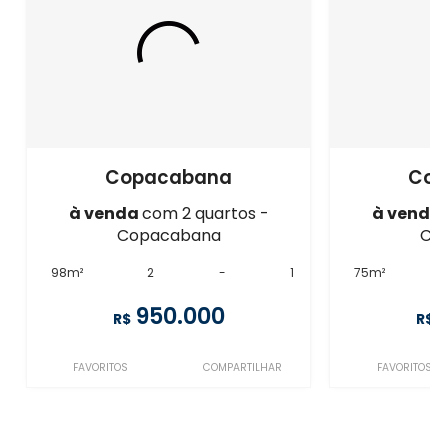
Copacabana
Cop
à venda
com 2 quartos -
à venda
Copacabana
Co
98m²
2
-
1
75m²
950.000
R$
R$
FAVORITOS
COMPARTILHAR
FAVORITOS