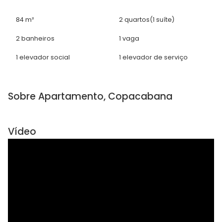
84 m²
2 quartos
(1 suíte)
2 banheiros
1 vaga
1 elevador social
1 elevador de serviço
Sobre Apartamento, Copacabana
Vídeo