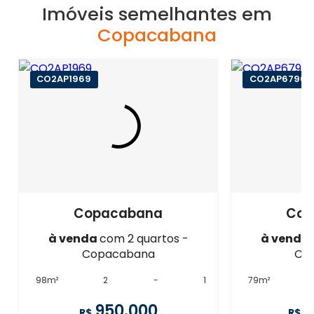
Imóveis semelhantes em
Copacabana
CO2AP1969
CO2AP6796
Copacabana
Cop
à venda
com 2 quartos -
à venda
Copacabana
Co
98m²
2
-
1
79m²
950.000
1
R$
R$