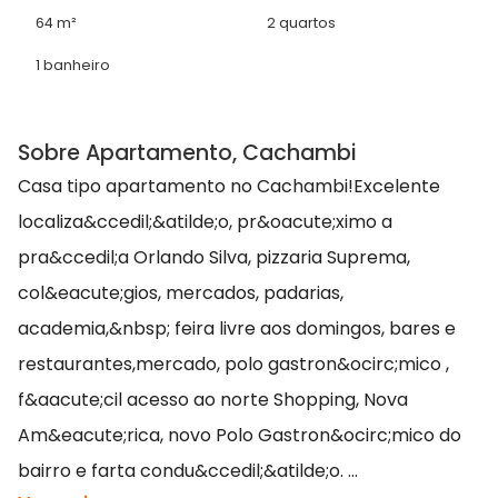
64 m²
2 quartos
1 banheiro
Sobre Apartamento, Cachambi
Casa tipo apartamento no Cachambi!Excelente
localiza&ccedil;&atilde;o, pr&oacute;ximo a
pra&ccedil;a Orlando Silva, pizzaria Suprema,
col&eacute;gios, mercados, padarias,
academia,&nbsp; feira livre aos domingos, bares e
restaurantes,mercado, polo gastron&ocirc;mico ,
f&aacute;cil acesso ao norte Shopping, Nova
Am&eacute;rica, novo Polo Gastron&ocirc;mico do
bairro e farta condu&ccedil;&atilde;o. ...