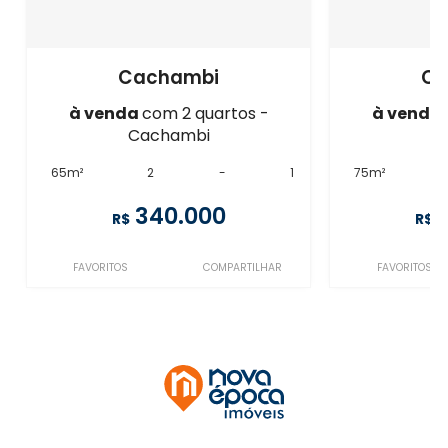
Cachambi
Ca
à venda
com 2 quartos -
à venda
Cachambi
C
65m²
2
-
1
75m²
340.000
R$
R$
FAVORITOS
COMPARTILHAR
FAVORITOS