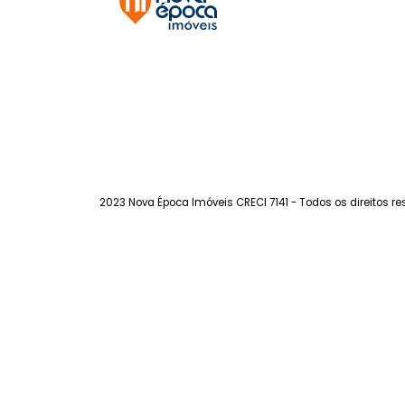
Botafogo
à venda
com 2 quartos -
Botafogo
89m²
2
-
-
1.230.000
R$
FAVORITOS
COMPARTILHAR