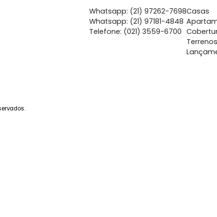
Botafogo
Bot
à venda
com 2 quartos -
à venda
co
Botafogo
Bot
86m²
2
-
1
90m²
2
1.300.000
1.
R$
R$
FAVORITOS
COMPARTILHAR
FAVORITOS
Central de Atendime
Whatsapp: (21) 97262-
Whatsapp: (21) 97181-4
Telefone: (021) 3559-6