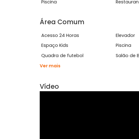
Características do Imóve
Aceita Animais
Ar 
Piscina
Res
Área Comum
Acesso 24 Horas
Ele
Espaço Kids
Pisc
Quadra de futebol
Sal
Ver mais