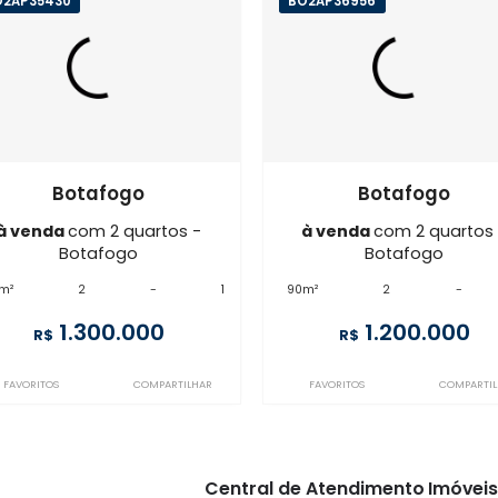
Imóveis semelhantes em
Bot
BO2AP35430
BO2AP36956