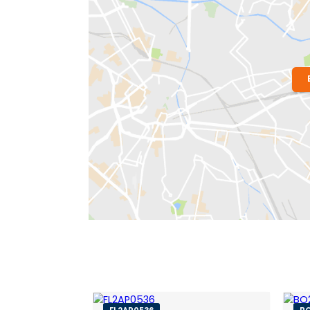
Localização do Imóvel
Condomínio:
Do Edifício Espaço Sã
Bairro:
Botafogo
- Rio de Janeiro, RJ
Endereço: Rua São Clemente