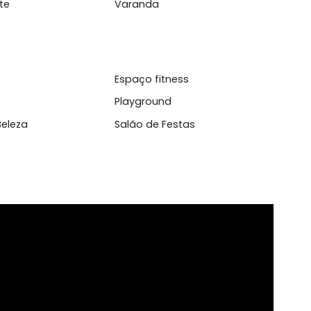
l
Condicionado
Cozinha Gourmet
taurante
Varanda
vador
Espaço fitness
ina
Playground
ão de Beleza
Salão de Festas