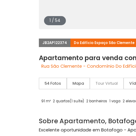
1 / 54
JB2AP122374
Do Edifício Espaço São C
Apartamento para venda
Rua São Clemente - Condomínio Do E
54 Fotos
Mapa
Tour Virtual
91 m²
2 quartos
(1 suíte)
2 banheiros
1 vaga