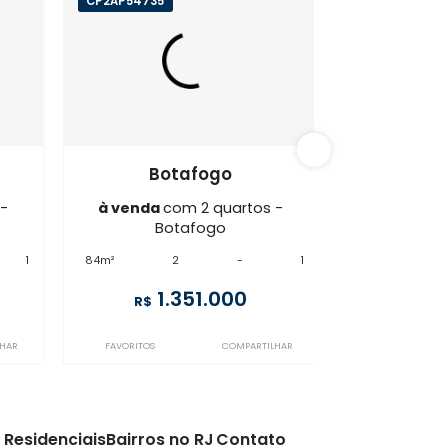
afogo
CP2AP54735