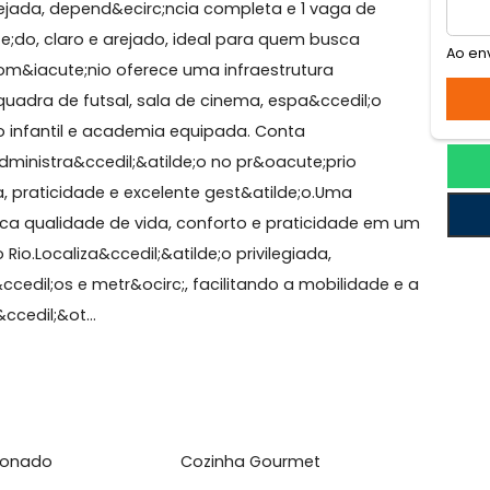
afogo
 - Apartamento composto por ampla sala, 2
a planejada, depend&ecirc;ncia completa e 1 vaga de
iacute;do, claro e arejado, ideal para quem busca
O condom&iacute;nio oferece uma infraestrutura
fantil, quadra de futsal, sala de cinema, espa&ccedil;o
cedil;o infantil e academia equipada. Conta
 e administra&ccedil;&atilde;o no pr&oacute;prio
edil;a, praticidade e excelente gest&atilde;o.Uma
m busca qualidade de vida, conforto e praticidade e
ul do Rio.Localiza&ccedil;&atilde;o privilegiada,
ervi&ccedil;os e metr&ocirc;, facilitando a mobilidade
orma&ccedil;&ot...