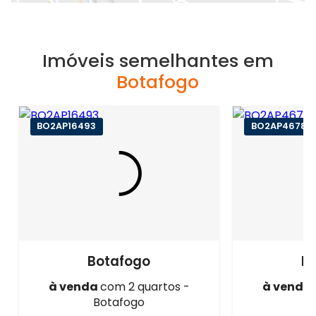
Imóveis semelhantes em
Botafogo
BO2AP16493
BO2AP46788
Botafogo
B
à venda
com 2 quartos -
à venda
Botafogo
B