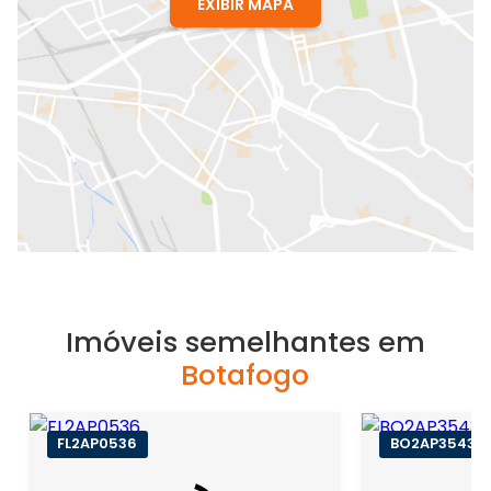
EXIBIR MAPA
Imóveis semelhantes em
Botafogo
FL2AP0536
BO2AP35430