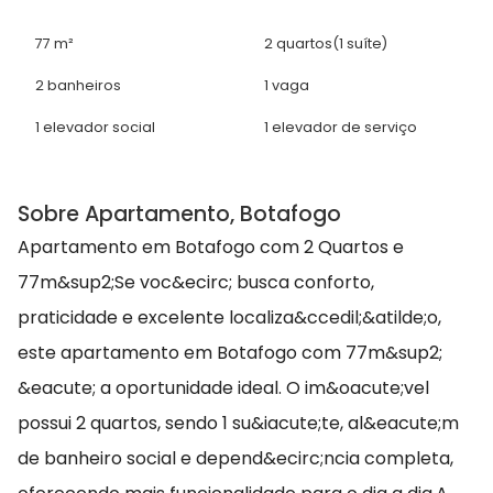
77 m²
2 quartos
(1 suíte)
2 banheiros
1 vaga
1 elevador social
1 elevador de serviço
Sobre Apartamento, Botafogo
Apartamento em Botafogo com 2 Quartos e
77m&sup2;Se voc&ecirc; busca conforto,
praticidade e excelente localiza&ccedil;&atilde;o,
este apartamento em Botafogo com 77m&sup2;
&eacute; a oportunidade ideal. O im&oacute;vel
possui 2 quartos, sendo 1 su&iacute;te, al&eacute;m
de banheiro social e depend&ecirc;ncia completa,