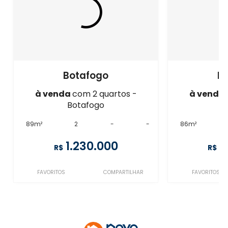
Botafogo
B
à venda
com 2 quartos -
à venda
Botafogo
B
89m²
2
-
-
86m²
1.230.000
1
R$
R$
FAVORITOS
COMPARTILHAR
FAVORITOS