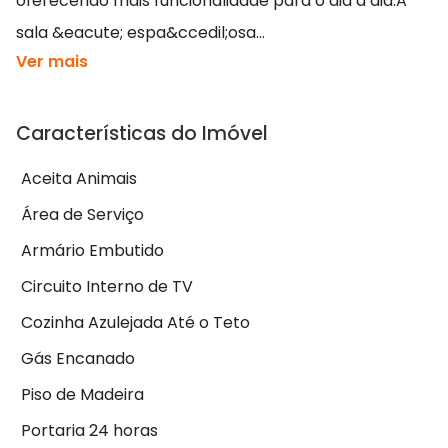
oferecendo mais funcionalidade para o dia a dia.A
sala &eacute; espa&ccedil;osa...
Ver mais
Características do Imóvel
Aceita Animais
Área de Serviço
Armário Embutido
Circuito Interno de TV
Cozinha Azulejada Até o Teto
Gás Encanado
Piso de Madeira
Portaria 24 horas