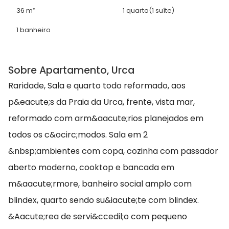
36 m²
1 quarto
(1 suíte)
1 banheiro
Sobre Apartamento, Urca
Raridade, Sala e quarto todo reformado, aos
p&eacute;s da Praia da Urca, frente, vista mar,
reformado com arm&aacute;rios planejados em
todos os c&ocirc;modos. Sala em 2
&nbsp;ambientes com copa, cozinha com passador
aberto moderno, cooktop e bancada em
m&aacute;rmore, banheiro social amplo com
blindex, quarto sendo su&iacute;te com blindex.
&Aacute;rea de servi&ccedil;o com pequeno