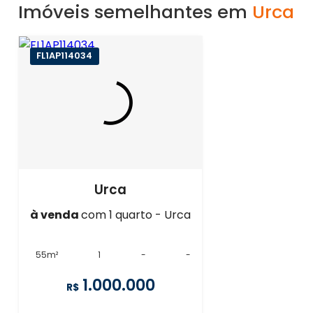
Imóveis semelhantes em
Urca
FL1AP114034
Urca
à venda
com 1 quarto - Urca
55m²
1
-
-
1.000.000
R$