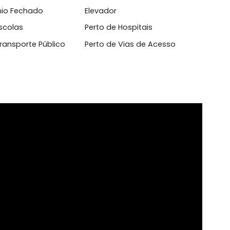
 Natural
Hall de Entrada
domínio Fechado
Elevador
o de Escolas
Perto de Hospitais
o de Transporte Público
Perto de Vias de Acesso