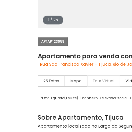
1 / 25
AP1AP123058
Apartamento para venda 
Rua São Francisco Xavier - Tijuca, Rio
25 Fotos
Mapa
Tour Virtual
71 m²
1 quarto
(1 suíte)
1 banheiro
1 elevador 