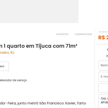
FAVORITOS
COMPART
com 1 quarto em Tijuca com 71m²
 de Janeiro, RJ
Vídeo
social
1 elevador de serviço