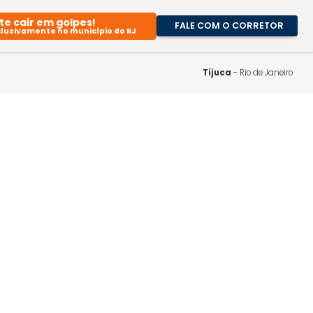
Evite cair em golpes!
FALE CO
Atuamos exclusivamente no município do RJ
A Imob
Nossa
Tij
Blog
Traba
Cono
Guia 