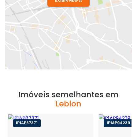
EXIBIR MAPA
Imóveis semelhantes em
Leblon
IP1AP87371
IP1AP94239