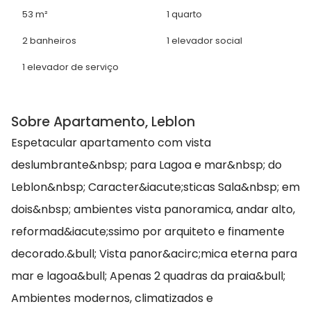
53 m²
1 quarto
2 banheiros
1 elevador social
1 elevador de serviço
Sobre Apartamento, Leblon
Espetacular apartamento com vista
deslumbrante&nbsp; para Lagoa e mar&nbsp; do
Leblon&nbsp; Caracter&iacute;sticas Sala&nbsp; em
dois&nbsp; ambientes vista panoramica, andar alto,
reformad&iacute;ssimo por arquiteto e finamente
decorado.&bull; Vista panor&acirc;mica eterna para
mar e lagoa&bull; Apenas 2 quadras da praia&bull;
Ambientes modernos, climatizados e