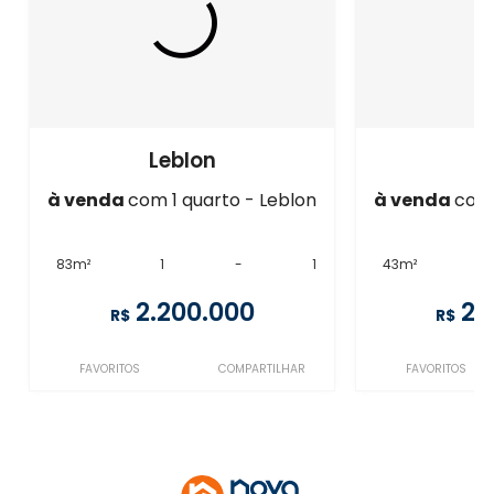
Leblon
L
à venda
com 1 quarto - Leblon
à venda
com 
83m²
1
-
1
43m²
1
2.200.000
2.
R$
R$
FAVORITOS
COMPARTILHAR
FAVORITOS