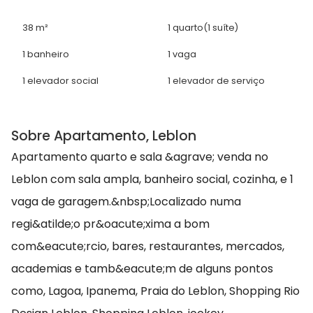
38 m²
1 quarto
(1 suíte)
1 banheiro
1 vaga
1 elevador social
1 elevador de serviço
Sobre Apartamento, Leblon
Apartamento quarto e sala &agrave; venda no
Leblon com sala ampla, banheiro social, cozinha, e 1
vaga de garagem.&nbsp;Localizado numa
regi&atilde;o pr&oacute;xima a bom
com&eacute;rcio, bares, restaurantes, mercados,
academias e tamb&eacute;m de alguns pontos
como, Lagoa, Ipanema, Praia do Leblon, Shopping Rio