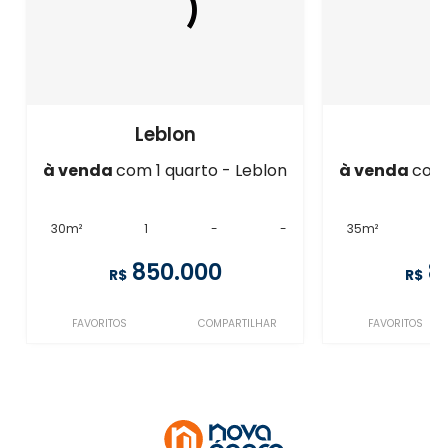
Leblon
L
à venda
com 1 quarto - Leblon
à venda
com 
30m²
1
-
-
35m²
1
850.000
8
R$
R$
FAVORITOS
COMPARTILHAR
FAVORITOS