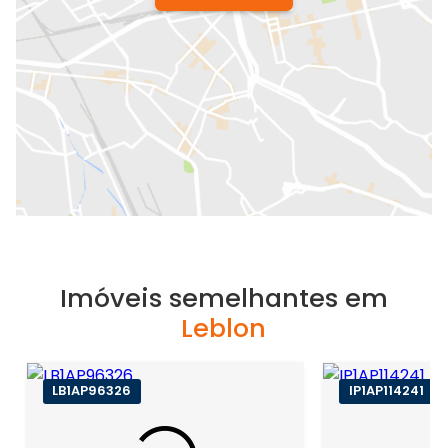
Imóveis semelhantes em
Leblon
LB1AP96326
IP1AP114241