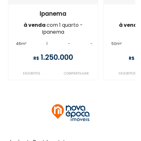
Ipanema
I
à venda
com 1 quarto -
à vend
Ipanema
I
46m²
1
-
-
50m²
1.250.000
1
R$
R$
FAVORITOS
COMPARTILHAR
FAVORITOS