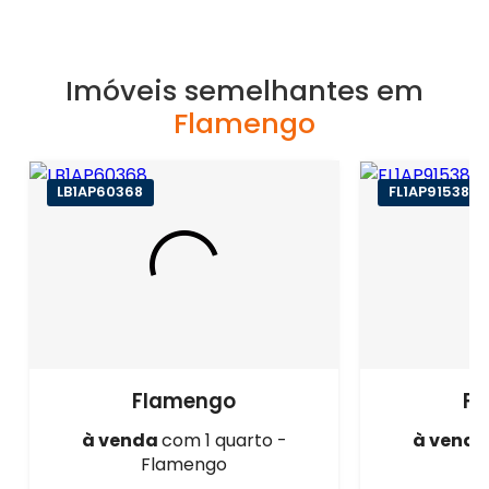
Imóveis semelhantes em
Flamengo
LB1AP60368
FL1AP91538
Flamengo
F
à venda
com 1 quarto -
à vend
Flamengo
F