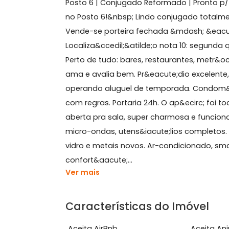
Sobre Apartamento, Co
Posto 6 | Conjugado Reformado | Pro
no Posto 6!&nbsp; Lindo conjugado t
Vende-se porteira fechada &mdash; &
Localiza&ccedil;&atilde;o nota 10: s
Perto de tudo: bares, restaurantes, 
ama e avalia bem. Pr&eacute;dio exc
operando aluguel de temporada. Con
com regras. Portaria 24h. O ap&ecir
aberta pra sala, super charmosa e fu
micro-ondas, utens&iacute;lios com
vidro e metais novos. Ar-condicion
confort&aacute;...