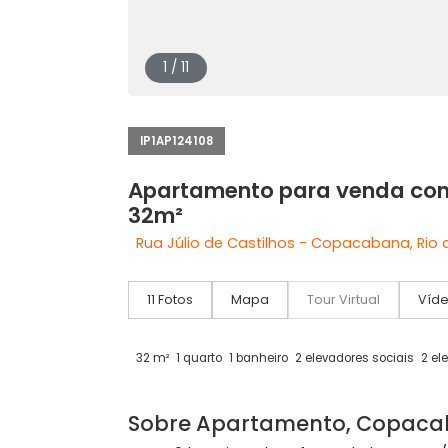
1 / 11
IP1AP124108
Apartamento para vend
32m²
Rua Júlio de Castilhos - Copacabana,
11 Fotos
Mapa
Tour Virtual
32 m²
1 quarto
1 banheiro
2 elevadores socia