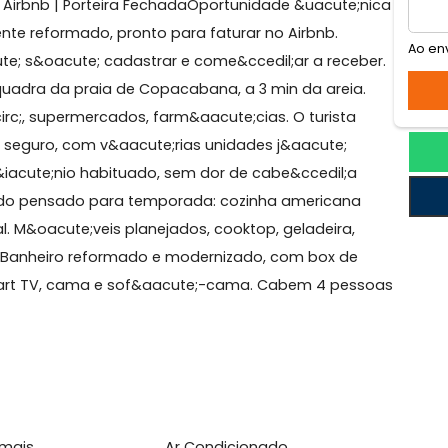
pacabana
nto p/ Airbnb | Porteira FechadaOportunidade &uacute
otalmente reformado, pronto para faturar no Airbnb.
eacute; s&oacute; cadastrar e come&ccedil;ar a rece
egunda quadra da praia de Copacabana, a 3 min da arei
metr&ocirc;, supermercados, farm&aacute;cias. O turista
elente, seguro, com v&aacute;rias unidades j&aacute;
dom&iacute;nio habituado, sem dor de cabe&ccedil;a
c; foi todo pensado para temporada: cozinha american
ncional. M&oacute;veis planejados, cooktop, geladeira,
pletos. Banheiro reformado e modernizado, com box de
ado, smart TV, cama e sof&aacute;-cama. Cabem 4 pe