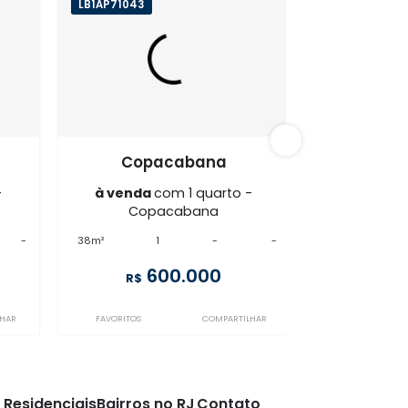
cabana
LB1AP71043