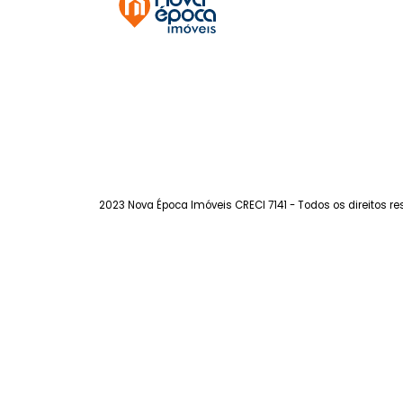
Copacabana
à venda
com 1 quarto -
Copacabana
30m²
1
-
-
650.000
R$
FAVORITOS
COMPARTILHAR