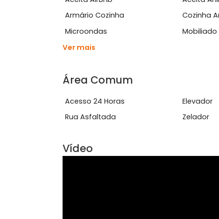
Ver mais
Características do Imóve
Aceita AirBnb
Ace
Armário Cozinha
Coz
Microondas
Mob
Ver mais
Área Comum
Acesso 24 Horas
Ele
Rua Asfaltada
Zel