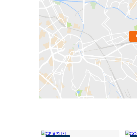
Localização do Imóvel
Bairro:
Copacabana
- Rio de Janeiro,
Endereço: Rua Júlio de Castilhos