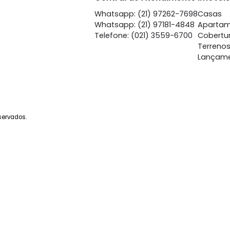
Copacabana
Copa
à venda
com 1 quarto -
à venda
co
Copacabana
Copa
62m²
1
-
-
41m²
1
750.000
65
R$
R$
FAVORITOS
COMPARTILHAR
FAVORITOS
Central de Atendime
Whatsapp: (21) 97262-
Whatsapp: (21) 97181-4
Telefone: (021) 3559-6