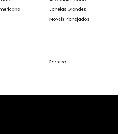
l
ita Animais
Ar Condicionado
inha Americana
Janelas Grandes
iliado
Moveis Planejados
vador
Porteiro
ador