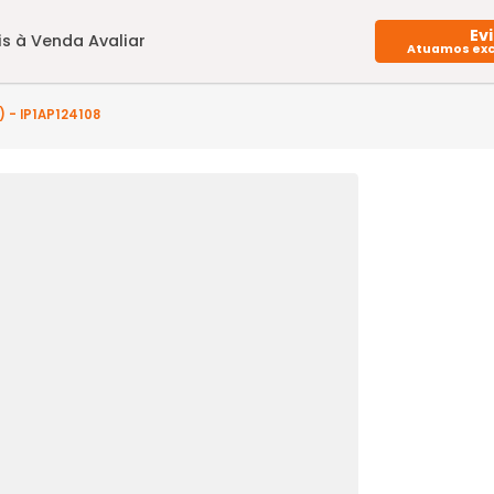
Imóveis à Venda
Avaliar
arto(s) - IP1AP124108