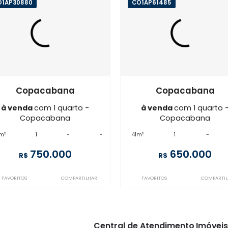
Imóveis semelhantes em
Copa
CO1AP30880
CO1AP61485