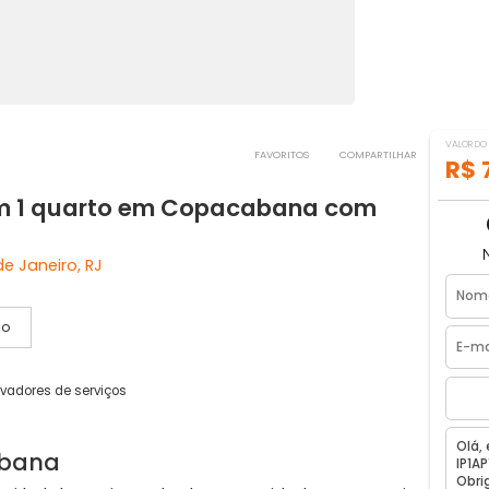
FAVORITOS
COMPART
a com 1 quarto em Copacabana com
 Rio de Janeiro, RJ
Vídeo
is
2 elevadores de serviços