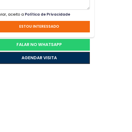
;nica
Ao enviar, aceito a
Política de Privacidade
ber.
a.
ESTOU INTERESSADO
FALAR NO WHATSAPP
AGENDAR VISITA
a
ssoas