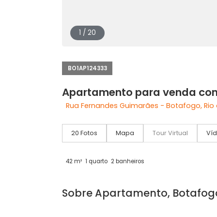
1 / 20
BO1AP124333
Apartamento para venda
Rua Fernandes Guimarães - Botafogo,
20 Fotos
Mapa
Tour Virtual
42 m²
1 quarto
2 banheiros