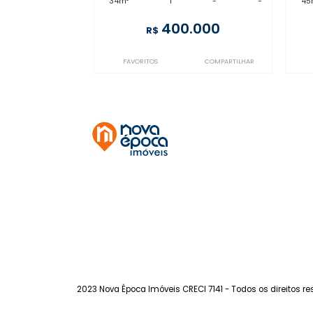
CP1AP2225
Botafogo
à venda
com 1 quarto -
Botafogo
34m²
1
-
-
400.000
R$
FAVORITOS
COMPARTILHAR