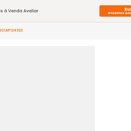
Imóveis à Venda
Avaliar
to(s) - BO1AP124333