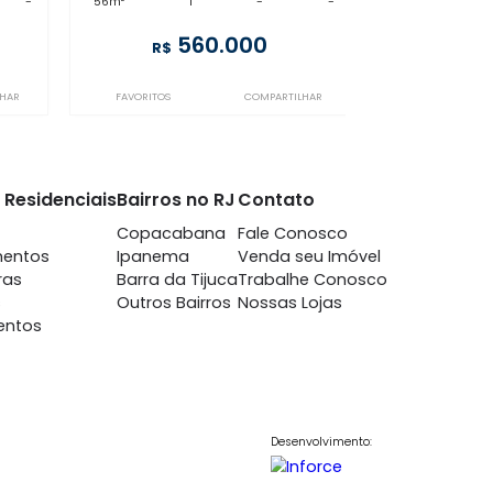
BO1AP53597
afogo
Botafogo
m 1 quarto -
à venda
com 1 quarto -
afogo
Botafogo
-
-
56m²
1
-
-
0.000
560.000
R$
COMPARTILHAR
FAVORITOS
COMPARTILHAR