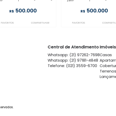
BO1AP33683
FL1AP42111
Botafogo
Bot
à venda
com 1 quarto -
à venda
co
Botafogo
Bot
45m²
1
-
-
29m²
1
500.000
50
R$
R$
FAVORITOS
COMPARTILHAR
FAVORITOS