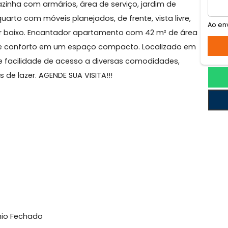
afogo
, cazinha com armários, área de serviço, jardim de
déx e quarto com móveis planejados, de frente, vista liv
 valor baixo. Encantador apartamento com 42 m² de 
icidade e conforto em um espaço compacto. Localizad
 oferece facilidade de acesso a diversas comodidades,
áreas de lazer. AGENDE SUA VISITA!!!
l