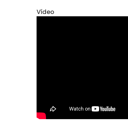
Aceita Animais
Área Comum
Acesso 24 Horas
Con
Vídeo