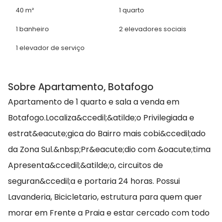
40 m²
1 quarto
1 banheiro
2 elevadores sociais
1 elevador de serviço
Sobre Apartamento, Botafogo
Apartamento de 1 quarto e sala a venda em
Botafogo.Localiza&ccedil;&atilde;o Privilegiada e
estrat&eacute;gica do Bairro mais cobi&ccedil;ado
da Zona Sul.&nbsp;Pr&eacute;dio com &oacute;tima
Apresenta&ccedil;&atilde;o, circuitos de
seguran&ccedil;a e portaria 24 horas. Possui
Lavanderia, Bicicletario, estrutura para quem quer
morar em Frente a Praia e estar cercado com todo