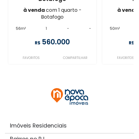
à venda
com 1 quarto -
à vend
Botafogo
B
56m²
1
-
-
50m²
560.000
R$
R$
FAVORITOS
COMPARTILHAR
FAVORITOS
Imóveis Residenciais
Bairros no RJ