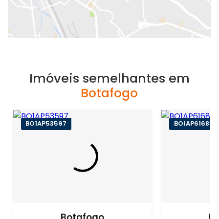
Imóveis semelhantes em
Botafogo
BO1AP53597
BO1AP61685
Botafogo
B